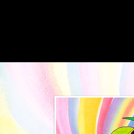
Inicio
bio
To