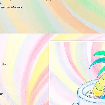
i.
n Andrés Moreno
pista
rar