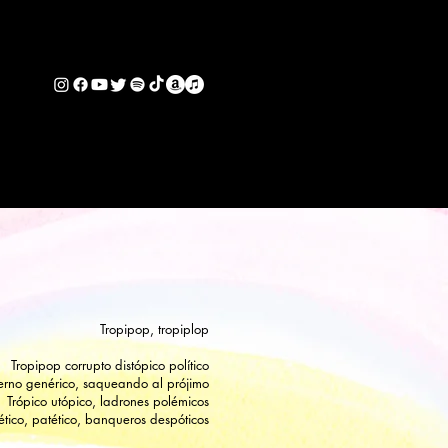
os
arte
contacto
Tropipop, tropiplop
Tropipop corrupto distópico político
rno genérico, saqueando al prójimo
Trópico utópico, ladrones polémicos
ético, patético, banqueros despóticos