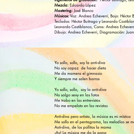
Mezcla:
Eduardo López
Mastering:
José Blanco
​Músicos:
Voz: Andrea Echeverri, Bajo: Héctor B
Teclados: Héctor Buitrago y Leonardo Castibla
Leonardo Castiblanco, Coros: Andrea Echeverr
Dibujo: Andrea Echeverri, Diagramación: Jua
Yo sollo, sollo, soy la anti-diva
No soy capaz de hacer dieta
Me da mamera el gimnasio
Y siempre me salen barros
Yo sollo, sollo, soy la anti-diva
No salgo sexy en las fotos
Me trabo en las entrevistas
No me empeloto en las revistas
Anti-diva pero artista, la música es mi mística
Me sollo en el pentagrama, las melodías se 
Anti-diva, de los pollitos la mama
¡Ay! La música me da la gana