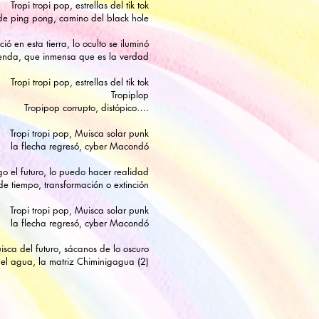
Tropi tropi pop, e
strellas del tik tok
de ping pong, c
amino del black hole
ó en esta tierra, lo oculto se iluminó
venda, que inmensa que es la verdad
Tropi tropi pop, e
strellas del tik tok
Tropiplop
Tropipop corrupto, distópico….
Tropi tropi pop,
Muisca solar punk
la flecha regresó,
cyber Macondó
go el futuro, lo puedo hacer realidad
de tiempo, transformación o extinción
Tropi tropi pop,
Muisca solar punk
la flecha regresó,
cyber Macondó
isca del futuro, sácanos de lo oscuro
 el agua, la matriz Chiminigagua (2)