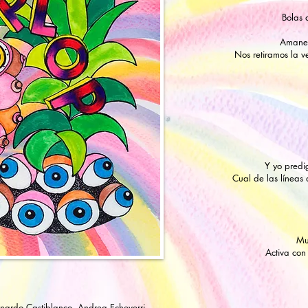
Bolas 
Amaneci
Nos retiramos la 
Y yo predi
Cual de las líneas 
Mu
Activa con
onardo Castiblanco, Andrea Echeverri