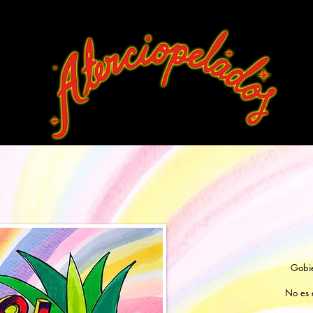
ur
ovarios calvarios
música y vide
Gobie
No es 