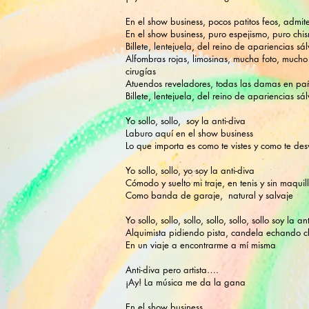
En el show business, pocos patitos feos, admite
En el show business, puro espejismo, puro chi
Billete, lentejuela, del reino de apariencias s
Alfombras rojas, limosinas, mucha foto, much
cirugías
Atuendos reveladores, todas las damas en pa
Billete, lentejuela, del reino de apariencias s
Yo sollo, sollo, soy la anti-diva
Laburo aquí en el show business
Lo que importa es como te vistes y como te desv
Yo sollo, sollo, yo soy la anti-diva
Cómodo y suelto mi traje, en tenis y sin maquil
Como banda de garaje, natural y salvaje
Yo sollo, sollo, sollo, sollo, sollo, sollo soy la an
Alquimista pidiendo pista, candela echando c
En un viaje a encontrarme a mí misma
Anti-diva pero artista….
¡Ay! La música me da la gana
En el show business…