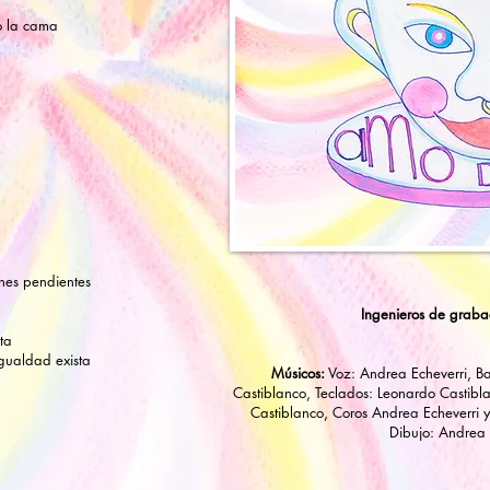
o la cama
hes pendientes
Ingenieros de graba
ta
igualdad exista
​Músicos:
Voz: Andrea Echeverri, Ba
Castiblanco, Teclados: Leonardo Castib
Castiblanco, Coros Andrea Echeverri y
Dibujo: Andrea