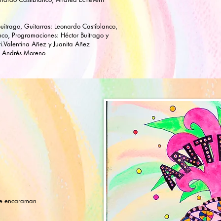
uitrago, Guitarras: Leonardo Castiblanco,
nco, Programaciones: Héctor Buitrago y
i.Valentina Añez y Juanita Añez
n Andrés Moreno
me encaraman