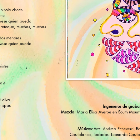
n solo cisnes
sme
álvese quien pueda
o retoque, muchas, muchas
ños menores
álvese quien pueda
istes
laje
ti-diva
hispas
Ingenieros de graba
Mezcla:
Maria Elisa Ayerbe en South Mounta
​Músicos:
Voz: Andrea Echeverri, Ba
Castiblanco, Teclados: Leonardo Casti