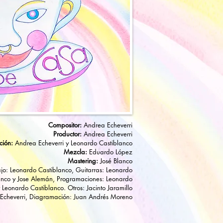
Compositor:
Andrea Echeverri
Productor:
Andrea Echeverri
ción:
Andrea Echeverri y Leonardo Castiblanco
Mezcla:
Eduardo López
Mastering:
José Blanco
jo: Leonardo Castiblanco, Guitarras: Leonardo
lanco y Jose Alemán, Programaciones: Leonardo
 Leonardo Castiblanco. Otros: Jacinto Jaramillo
 Echeverri, Diagramación: Juan Andrés Moreno