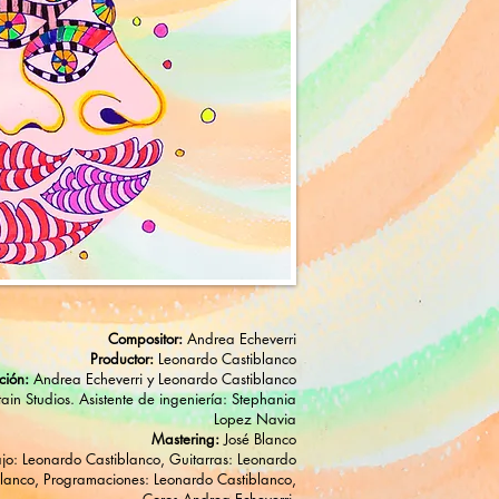
Compositor:
Andrea Echeverri
Productor:
Leonardo Castiblanco
ción:
Andrea Echeverri y Leonardo Castiblanco
in Studios. Asistente de ingeniería: Stephania
Lopez Navia
Mastering:
José Blanco
jo: Leonardo Castiblanco, Guitarras: Leonardo
blanco, Programaciones: Leonardo Castiblanco,