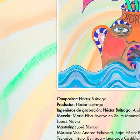
Compositor:
Héctor Buitrago
Productor:
Héctor Buitrago
Ingenieros de grabación: Héctor Buitrago,
And
Mezcla:
Maria Elisa Ayerbe en South Mountain
Lopez Navia
Mastering:
José Blanco
​Músicos:
Voz: Andrea Echeverri, Bajo: Héctor B
Teclados: Héctor Buitrago y Leonardo Castibla