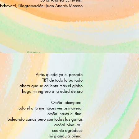
Coros Andrea Echeverri.
 Echeverri, Diagramación: Juan Andrés Moreno
Atrás queda ya el pasado
TBT de todo lo bailado
ahora que se calienta más el globo
hago mi ingreso a la edad de oro
Otoñal atemporal
todo el año me haces ver primaveral
otoñal hasta el final
boleando canas pero con todas las ganas
otoñal binaural
cuanto agradece
mi glándula pineal