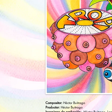
Compositor:
Héctor Buitrago
Productor:
Héctor Buitrago
Ingenieros de grabación:
Héctor Buitrago, Le