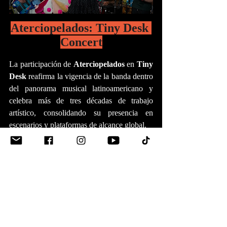
Aterciopelados: Tiny Desk 
Concert
La participación de 
Aterciopelados
 en 
Tiny 
Desk 
reafirma la vigencia de la banda dentro 
del panorama musical latinoamericano y 
celebra más de tres décadas de trabajo 
artístico, consolidando su presencia en 
escenarios y plataformas de alcance global.
Este momento también marca el inicio oficial 
de la celebración del aniversario de 
La Pipa 
de la Paz
, una etapa que estará acompañada 
por el anuncio de una nueva gira 
internacional que recorrerá 
Europa, 
Latinoamérica y Estados Unidos,
 y que 
tendrá como uno de sus momentos centrales 